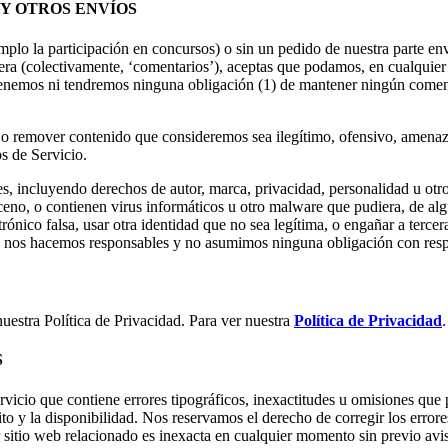
 Y OTROS ENVÍOS
emplo la participación en concursos) o sin un pedido de nuestra parte env
era (colectivamente, ‘comentarios’), aceptas que podamos, en cualquier mo
tenemos ni tendremos ninguna obligación (1) de mantener ningún comen
 o remover contenido que consideremos sea ilegítimo, ofensivo, amenaza
os de Servicio.
es, incluyendo derechos de autor, marca, privacidad, personalidad u ot
ceno, o contienen virus informáticos u otro malware que pudiera, de alg
rónico falsa, usar otra identidad que no sea legítima, o engañar a tercer
o nos hacemos responsables y no asumimos ninguna obligación con respect
nuestra Política de Privacidad. Para ver nuestra
Política de Privacidad
.
S
vicio que contiene errores tipográficos, inexactitudes u omisiones que 
ito y la disponibilidad. Nos reservamos el derecho de corregir los error
r sitio web relacionado es inexacta en cualquier momento sin previo avi