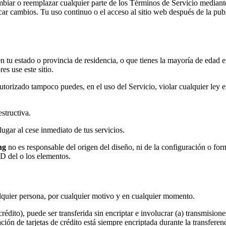
biar o reemplazar cualquier parte de los Términos de Servicio mediante
car cambios. Tu uso continuo o el acceso al sitio web después de la pub
 en tu estado o provincia de residencia, o que tienes la mayoría de edad 
s use este sitio.
torizado tampoco puedes, en el uso del Servicio, violar cualquier ley en
structiva.
ugar al cese inmediato de tus servicios.
ng
no es responsable del origen del diseño, ni de la configuración o fo
D del o los elementos.
alquier persona, por cualquier motivo y en cualquier momento.
crédito), puede ser transferida sin encriptar e involucrar (a) transmision
ión de tarjetas de crédito está siempre encriptada durante la transferenc